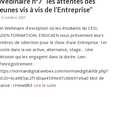
Webinaire n°7 “les attentes des
jeunes vis à vis de l’Entreprise”
/ 3 octobre 2021
n Webinaire d’exception où les étudiants du CESI,
ADEN FORMATION, ENSICAEN nous présentent leurs
ritères de sélection pour le choix d’une Entreprise. 1er
oste dans la vie active, alternance, stage… Une
écision qui les engagent dans la durée. Lien
’enregistrement :
ttps://normandigital.webex.com/normandigital/ldr.php?
RCID=6ca985ac2f1d0aa4599ed7c6b691e6a0 Mot de
passe : rHewiBk3
Lire la suite