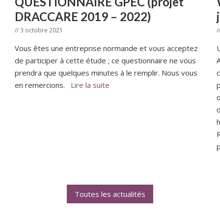
QUESTIONNAIRE GPEC (projet
DRACCARE 2019 – 2022)
// 3 octobre 2021
/
Vous êtes une entreprise normande et vous acceptez
U
de participer à cette étude ; ce questionnaire ne vous
prendra que quelques minutes à le remplir. Nous vous
c
en remercions.
Lire la suite
p
d
d
h
a
Toutes les actualités