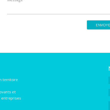
 territoire
novants et
s entreprises