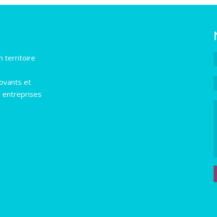
 territoire
novants et
s entreprises